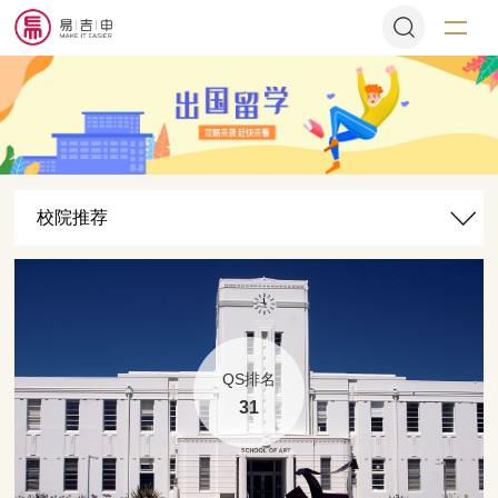
校院推荐
QS排名
31