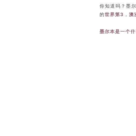
你知道吗？墨
的
世界第
3
，
澳
墨尔本是一个什