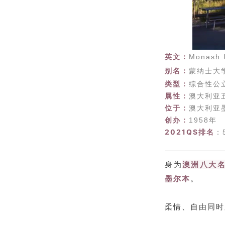
英文
：
Monash U
别名
：
蒙纳士大
类型：
综合性公
属性
：
澳大利亚
位于：
澳大利亚
创办：
1958年
2021QS排名
：
身为
澳洲八大名校
墨尔本
。
柔情、自由同时