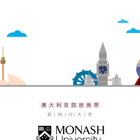
澳 大 利 亚 院 校 推 荐
莫 | 纳 | 什| 大 | 学