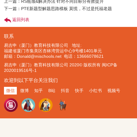
上一篇：RS瓶颈&解决办法 针对不同目标分有效提升
下一篇：PTE新题型解题思路模板 莫慌，不过是托福老题
返回列表
联系
易吉申（厦门）教育科技有限公司 地址:
福建省厦门市集美区杏林湾营运中心9号楼1401单元
邮箱：Donald@mischools.net
电话：13666078621
易吉申（厦门）教育科技有限公司 2020© 版权所有
闽ICP备
2020019516号-1
欢迎到以下平台关注我们
微信
微博
知乎
B站
抖音
快手
小红书
视频号