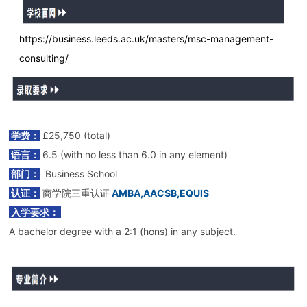
https://business.leeds.ac.uk/masters/msc-management-
consulting/
学费：
£25,750 (total)
语言：
6.5 (with no less than 6.0 in any element)
部门：
Business School
认证：
商学院三重认证
AMBA,AACSB,EQUIS
入学要求：
A bachelor degree with a 2:1 (hons) in any subject.