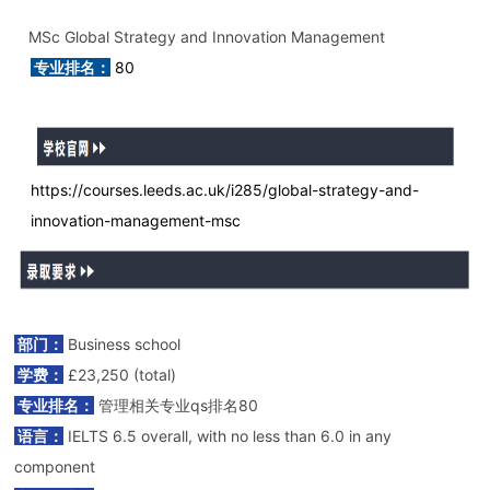
MSc Global Strategy and Innovation Management
专业排名：
80
https://courses.leeds.ac.uk/i285/global-strategy-and-
innovation-management-msc
部门：
Business school
学费：
£23,250 (total)
专业排名：
管理相关专业qs排名80
语言：
IELTS 6.5 overall, with no less than 6.0 in any
component