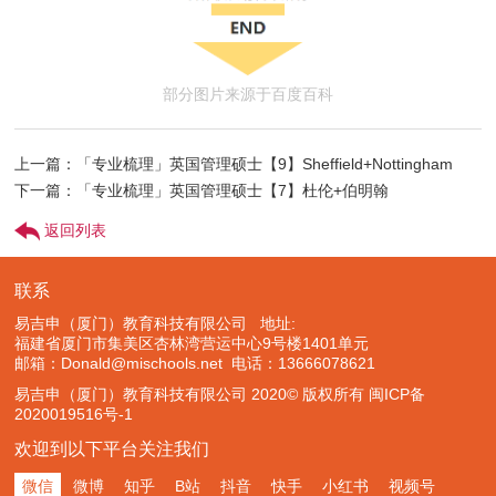
部分图片来源于百度百科
上一篇：「专业梳理」英国管理硕士【9】Sheffield+Nottingham
下一篇：「专业梳理」英国管理硕士【7】杜伦+伯明翰
返回列表
联系
易吉申（厦门）教育科技有限公司 地址:
福建省厦门市集美区杏林湾营运中心9号楼1401单元
邮箱：Donald@mischools.net
电话：13666078621
易吉申（厦门）教育科技有限公司 2020© 版权所有
闽ICP备
2020019516号-1
欢迎到以下平台关注我们
微信
微博
知乎
B站
抖音
快手
小红书
视频号