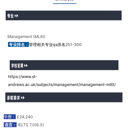
Management (MLitt)
专业排名：
管理相关专业qs排名
251-300
https://www.st-
andrews.ac.uk/subjects/management/management-mlitt/
学费：
£24,240
语言：
IELTS 7.0(6.5)