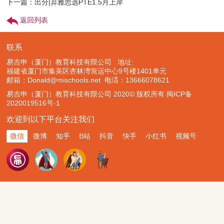
下一篇：出分|弃雅思选PTE1.5月上岸
返回列表
联系
易吉申（厦门）教育科技有限公司 地址:
福建省厦门市集美区杏林湾营运中心9号楼1401单元
邮箱：Donald@mischools.net
电话：13666078621
易吉申（厦门）教育科技有限公司 2020© 版权所有
闽ICP备
2020019516号-1
欢迎到以下平台关注我们
微信
微博
知乎
B站
抖音
快手
小红书
视频号