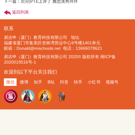
下一篇：出分|PTE上岸了 雅思渣男拜拜
返回列表
联系
易吉申（厦门）教育科技有限公司 地址:
福建省厦门市集美区杏林湾营运中心9号楼1401单元
邮箱：Donald@mischools.net
电话：13666078621
易吉申（厦门）教育科技有限公司 2020© 版权所有
闽ICP备
2020019516号-1
欢迎到以下平台关注我们
微信
微博
知乎
B站
抖音
快手
小红书
视频号