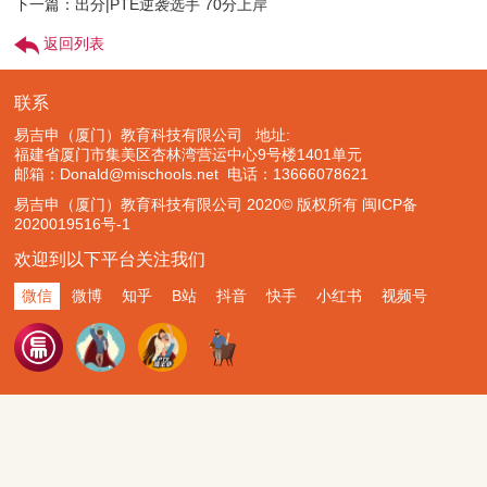
下一篇：出分|PTE逆袭选手 70分上岸
返回列表
联系
易吉申（厦门）教育科技有限公司 地址:
福建省厦门市集美区杏林湾营运中心9号楼1401单元
邮箱：Donald@mischools.net
电话：13666078621
易吉申（厦门）教育科技有限公司 2020© 版权所有
闽ICP备
2020019516号-1
欢迎到以下平台关注我们
微信
微博
知乎
B站
抖音
快手
小红书
视频号