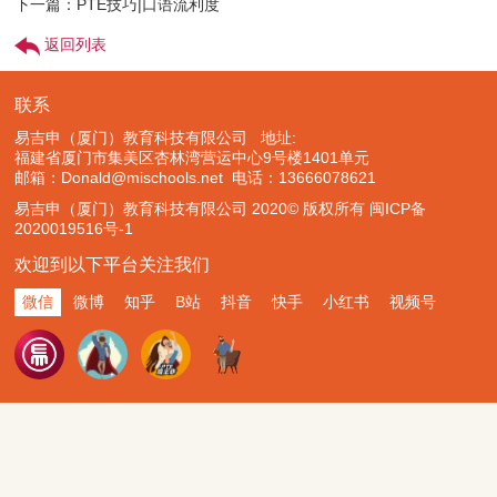
下一篇：PTE技巧|口语流利度
返回列表
联系
易吉申（厦门）教育科技有限公司 地址:
福建省厦门市集美区杏林湾营运中心9号楼1401单元
邮箱：Donald@mischools.net
电话：13666078621
易吉申（厦门）教育科技有限公司 2020© 版权所有
闽ICP备
2020019516号-1
欢迎到以下平台关注我们
微信
微博
知乎
B站
抖音
快手
小红书
视频号