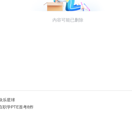
|快乐星球
在职学PTE首考8炸