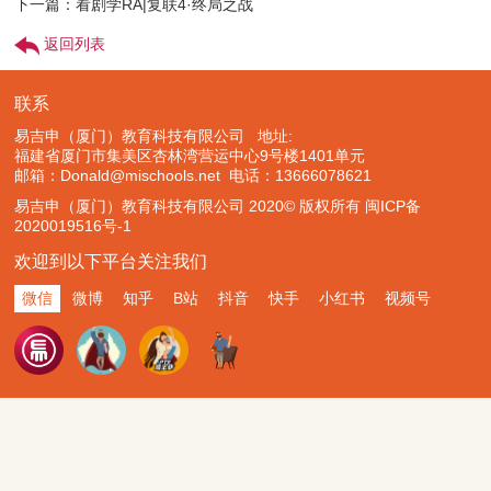
下一篇：看剧学RA|复联4·终局之战
返回列表
联系
易吉申（厦门）教育科技有限公司 地址:
福建省厦门市集美区杏林湾营运中心9号楼1401单元
邮箱：Donald@mischools.net
电话：13666078621
易吉申（厦门）教育科技有限公司 2020© 版权所有
闽ICP备
2020019516号-1
欢迎到以下平台关注我们
微信
微博
知乎
B站
抖音
快手
小红书
视频号