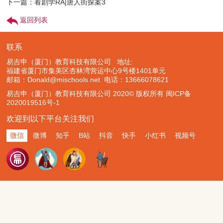
下一篇：看剧学RA|唐人街探案3
返回列表
联系
易吉申（厦门）教育科技有限公司 地址:
福建省厦门市集美区杏林湾营运中心9号楼1401单元
邮箱：Donald@mischools.net
电话：13666078621
易吉申（厦门）教育科技有限公司 2020© 版权所有
闽ICP备
2020019516号-1
欢迎到以下平台关注我们
微信
微博
知乎
B站
抖音
快手
小红书
视频号