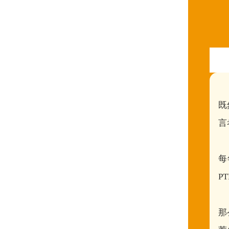
既
言
每
P
那