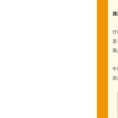
雅
仔
是
观
中
高