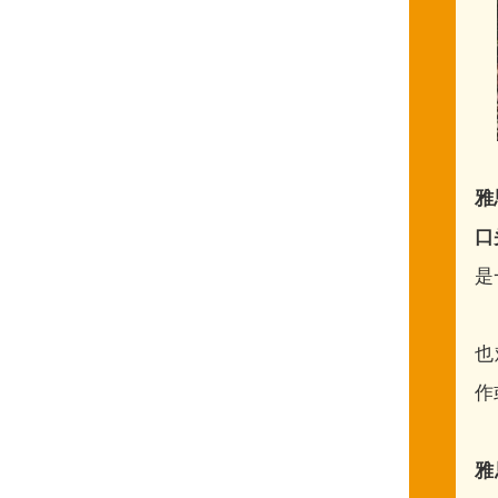
雅
口
是
也
作
雅