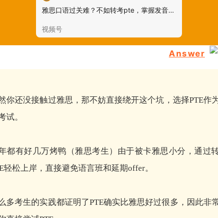
雅思口语过关难？不如转考pte，掌握发音技巧，轻松拿下！#雅思 #PTE #口语@土澳大叔 @微信时刻
视频号
Answer
然你还没接触过雅思，那不妨直接绕开这个坑，选择PTE作
考试。
年都有好几万烤鸭（雅思考生）由于被卡雅思小分，通过
TE轻松上岸，直接避免语言班和延期offer。
么多考生的实践都证明了PTE确实比雅思好过很多，因此非