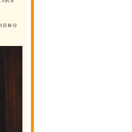
.5的水
到目标分