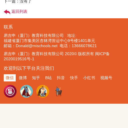
下一篇：没有了
返回列表
联系
易吉申（厦门）教育科技有限公司 地址:
福建省厦门市集美区杏林湾营运中心9号楼1401单元
邮箱：Donald@mischools.net
电话：13666078621
易吉申（厦门）教育科技有限公司 2020© 版权所有
闽ICP备
2020019516号-1
欢迎到以下平台关注我们
微信
微博
知乎
B站
抖音
快手
小红书
视频号