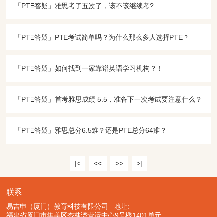
「PTE答疑​」​雅思考了五次了，该不该继续考?
「PTE答疑​」PTE考试简单吗？为什么那么多人选择PTE？
「PTE答疑​」如何找到一家靠谱英语学习机构？！
「PTE答疑​」首考雅思成绩 5.5，准备下一次考试要注意什么？
「PTE答疑​」雅思总分6.5难？还是PTE总分64难？
|<
<<
>>
>|
联系
易吉申（厦门）教育科技有限公司 地址:
福建省厦门市集美区杏林湾营运中心9号楼1401单元