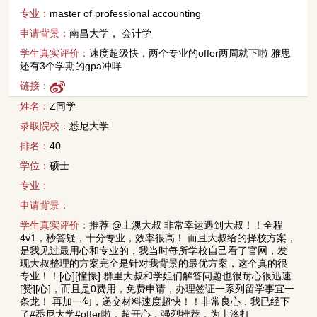
专业：
master of professional accounting
申请背景：
南昌大学， 会计学
学生真实评价：
速度超级快，两个专业的offer两周就下啦 雅思
还有3个学期的gpa冲咩
链接：
姓名：
Z同学
录取院校：
悉尼大学
排名：
40
学位：
硕士
专业：
申请背景：
学生真实评价：
推荐 @土澳大叔 非常幸运遇到大叔！！全程
4v1，秒答疑，十分专业，效率很高！ 而且大叔给的择校方案，
是我见过最用心和专业的，我当时每所学校自己看了官网，发
现大叔整理的方案完全是针对我背景的最优方案，这个真的很
专业！！[心][憧憬] 群里大叔和学姐们解答问题也很耐心很迅速
[赞][心]，而且是0费用，免费申请，办理签证一系列留学事宜一
条龙！ 再加一句，递交材料速度超快！！非常良心，我已经下
了#悉尼大学#offer啦，超开心，强烈推荐，为土澳打