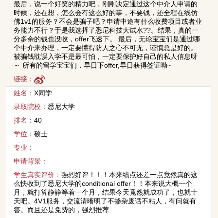
最后，说一个好笑的精力吧，刚刚决定通过这个中介人申请的
时候，还在想，怎么会有这么好的事，不要钱，还全程在线仿
佛1v1的服务？不会是骗子吧？申请中途有什么收费项目或者业
务能力不行？于是我选择了悉尼科技大试水??。结果，真的一
分多余的钱也没收，offer飞速下。 最后，无论宝宝们是通过哪
个中介来办理，一定要懂得防人之心不可无，谨慎总是好的。
被骗钱耽误入学不是最可怕，一定要保护好自己的私人信息呀
～ 所有的留学宝宝们，早日下offer,早日获得签证呦~
链接：
姓名：
X同学
录取院校：
悉尼大学
排名：
40
学位：
硕士
专业：
申请背景：
学生真实评价：
强烈好评！！！本来绩点还差一点竟然真的这
么快收到了悉尼大学的conditional offer！！本来说大概一个
月，就打算静静等着一个月，结果今天竟然就成功了，也就十
天吧。4V1服务，交流清晰明了不掺杂废话不粘人，有问就有
答。而且还是免费的，强烈推荐