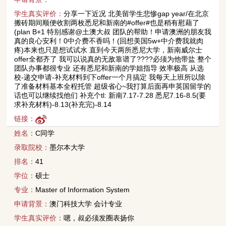
学生真实评价：
分享一下近况 北美留学生悲惨gap year/在北京
搬砖期间顺便收割两枚悉尼和新南的#offer#也是稍有慰藉了
(plan B+1 特别感谢@土澳大叔 团队的帮助！申请澳洲的朋友我
真的良心安利！0中介费不香吗！(回想美国5w+中介费我就肉
疼)本来也只是想试试水 直到今天两所悉尼大学，新南威尔士
offer全都齐了 我可以说真的无敌靠谱了????必须为他带盐 整个
团队办事都很专业 还有悉尼和新南的学姐指导 效率极高 从选
校-递交申请-补充材料到下offer一个月搞定 我每天上班所以除
了准备材料基本全程托管 超级省心~我打算后面再申英国留学的
话也可以继续找他们 补充个tl: 新南7.17-7.28 悉尼7.16-8.5(要
求补充材料)-8.13(补充完)-8.14
链接：
姓名：
C同学
录取院校：
墨尔本大学
排名：
41
学位：
硕士
专业：
Master of Information System
申请背景：
澳门科技大学 会计专业
学生真实评价：
嗯，叔必须发圈表扬你