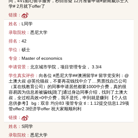
问，4V1贴心留学服务，秒回答疑 12月准备申请#新南威尔士大
学# 2月就下offer了
链接：
姓名：
L同学
录取院校：
悉尼大学
排名：
42
学位：
硕士
专业：
Master of economics
申请背景：
北京城市学院，项目管理专业， 3.3/4
学生真实评价：
向各位 #悉尼大学##澳洲留学# 留学党安利：@
土澳大叔 @英伦猫叔，不要再花钱找中介了....男票找自己公司
（某在线教育公司）的同事申请居然都要1000中介费，真的很
容易因为信息差被骗钱[跪了]通过身边同事介绍，找到了土澳大
叔，全过程高效+0中介费，我不是托，申到就是赚到 【个人信
息供参考】 bg：双非 均分83 项管专业 tl：1.12提交信息1.29项
管offer2.3经济学offer 祝大家顺顺利利
链接：
姓名：
S同学
录取院校：
悉尼大学