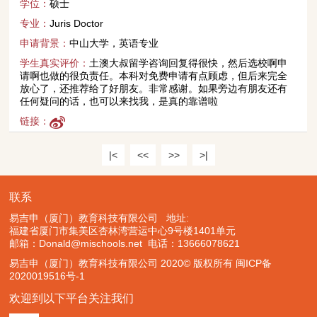
学位：
硕士
专业：
Juris Doctor
申请背景：
中山大学，英语专业
学生真实评价：
土澳大叔留学咨询回复得很快，然后选校啊申
请啊也做的很负责任。本科对免费申请有点顾虑，但后来完全
放心了，还推荐给了好朋友。非常感谢。如果旁边有朋友还有
任何疑问的话，也可以来找我，是真的靠谱啦
链接：
|<
<<
>>
>|
联系
易吉申（厦门）教育科技有限公司 地址:
福建省厦门市集美区杏林湾营运中心9号楼1401单元
邮箱：Donald@mischools.net
电话：13666078621
易吉申（厦门）教育科技有限公司 2020© 版权所有
闽ICP备
2020019516号-1
欢迎到以下平台关注我们