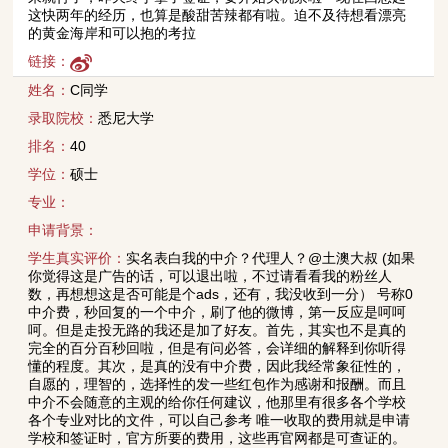
这快两年的经历，也算是酸甜苦辣都有啦。迫不及待想看漂亮
的黄金海岸和可以抱的考拉
链接：
姓名：
C同学
录取院校：
悉尼大学
排名：
40
学位：
硕士
专业：
申请背景：
学生真实评价：
实名表白我的中介？代理人？@土澳大叔 (如果
你觉得这是广告的话，可以退出啦，不过请看看我的粉丝人
数，再想想这是否可能是个ads，还有，我没收到一分） 号称0
中介费，秒回复的一个中介，刷了他的微博，第一反应是呵呵
呵。但是走投无路的我还是加了好友。首先，其实也不是真的
完全的百分百秒回啦，但是有问必答，会详细的解释到你听得
懂的程度。其次，是真的没有中介费，因此我经常象征性的，
自愿的，理智的，选择性的发一些红包作为感谢和报酬。而且
中介不会随意的主观的给你任何建议，他那里有很多各个学校
各个专业对比的文件，可以自己参考 唯一收取的费用就是申请
学校和签证时，官方所要的费用，这些再官网都是可查证的。