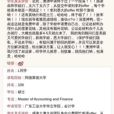
学生真实评价：
至此，澳洲申请终于过了一个段落！！！感谢
叔和学姐们，太六了太六了，从提交申请到拿到offer ，每个学
校基本都是一周搞定！！！拿到墨大的offer 时那个激动
呐！！！还有莫纳什和昆士兰，哈哈哈，终于稳了！！！效率
呐！！！现在就等着雅思成绩啦，激动⊙?⊙！深度烤鸭，哎~
叔这边就是免费申请，除了学校申请费自己出、公证处材料办
理什么的需要花钱，其他没有额外花销。公证处材料自个儿去
办就行，大概也就最多4-5天就出来了。 我的海归顾问们是美丽
又可爱的学姐们，新南学姐，悉大学姐们，（保护学姐们隐
私，不说名字啦），有疑问属于秒回的那种，并且可以算是全
方位解决疑惑，给出解决方案，让人很安心！！！澳洲申请，
我只找了叔这家，经学伴儿推荐，别犹豫，就找他们呐，包满
意，哈哈哈
链接：
姓名：
L同学
录取院校：
阿德莱德大学
排名：
106
学位：
硕士
专业：
Master of Accounting and Finance
申请背景：
广东工业大学华立学院，会计学
学生真实评价：
感谢土澳大叔团队免中介费帮忙申请offer，从