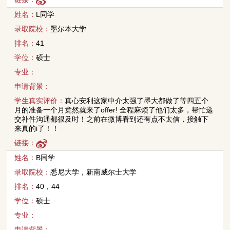
姓名：
L同学
录取院校：
墨尔本大学
排名：
41
学位：
硕士
专业：
申请背景：
学生真实评价：
真心安利这家中介太强了墨大都做了等四五个
月的准备一个月竟然就来了offer! 全程麻烦了他们太多，帮忙递
交补件沟通都很及时！之前在微博看到还有点不太信，接触下
来真的i了！！
链接：
姓名：
B同学
录取院校：
悉尼大学，新南威尔士大学
排名：
40，44
学位：
硕士
专业：
申请背景：